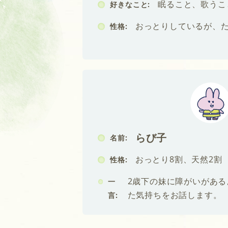
眠ること、歌うこ
好きなこと:
おっとりしているが、
性格:
らび子
名前:
おっとり8割、天然2割
性格:
2歳下の妹に障がいがあ
一
た気持ちをお話します。
言: