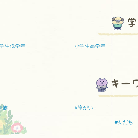
学
学生低学年
小学生高学年
キー
家族
#障がい
#友だち