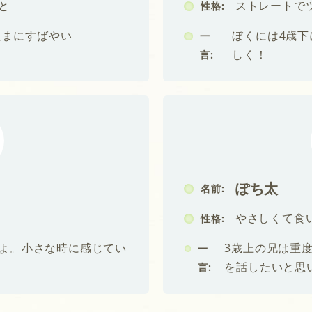
と
ストレートで
性格:
たまにすばやい
ぼくには4歳
一
しく！
言:
ぽち太
名前:
やさしくて食
性格:
るよ。小さな時に感じてい
3歳上の兄は重
一
を話したいと思
言: