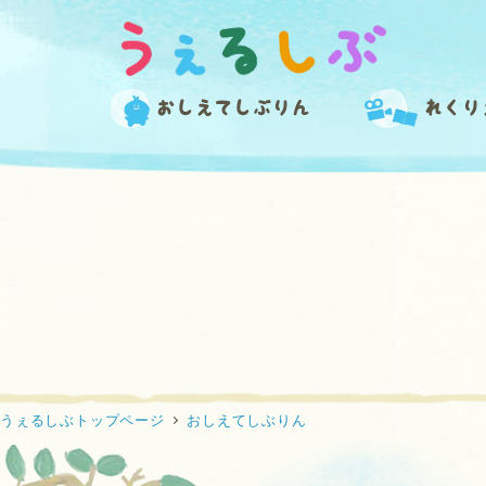
メ
イ
ン
コ
おしえてしぶりん
れくり
ン
テ
ン
ツ
へ
移
動
うぇるしぶトップページ
おしえてしぶりん