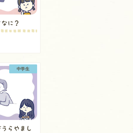
てなに？
中学生
がうらやまし