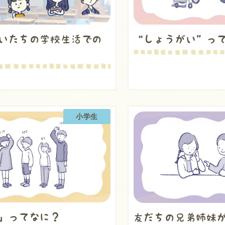
いたちの学校生活での
“しょうがい”っ
小学生
」ってなに？
友だちの兄弟姉妹