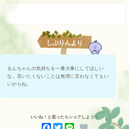
しぶりんより
るんちゃんの気持ちを一番大事にしてほしい
な。言いたくないことは無理に言わなくてもい
いからね。
いいね！と思ったらシェアしよう！
F
T
Li