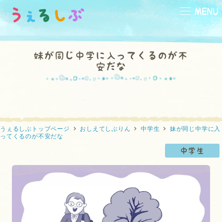
メ
MENU
イ
ン
コ
妹が同じ中学に入ってくるのが不
ン
安だな
テ
小学生
中学生
高校生
向け
向け
向け
ン
ツ
へ
移
うぇるしぶトップページ
おしえてしぶりん
中学生
妹が同じ中学に入
ってくるのが不安だな
動
本
映画
ひと休み
の部屋
の部屋
の部屋
中学生
なんでかな？
なんだろう？