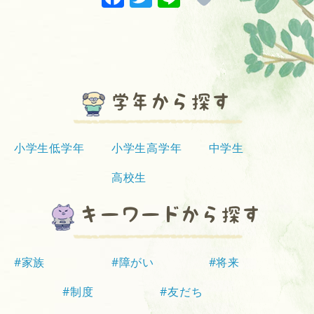
a
w
n
c
it
e
e
te
b
r
学年から探す
o
o
k
小学生低学年
小学生高学年
中学生
高校生
キーワードから探す
#家族
#障がい
#将来
#制度
#友だち