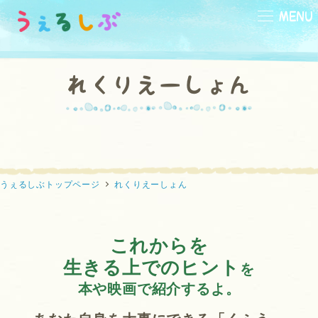
メ
MENU
イ
ン
コ
れくりえーしょん
ン
テ
小学生
中学生
高校生
向け
向け
向け
ン
ツ
へ
移
うぇるしぶトップページ
れくりえーしょん
動
本
映画
ひと休み
の部屋
の部屋
の部屋
これからを
生きる上でのヒント
を
本や映画で紹介するよ。
なんでかな？
なんだろう？