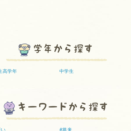
e
te
b
r
o
o
k
学年から探す
生高学年
中学生
キーワードから探す
がい
#将来