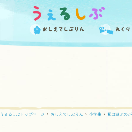
メ
イ
ン
コ
おしえてしぶりん
れくり
ン
テ
ン
ツ
へ
移
動
うぇるしぶトップページ
おしえてしぶりん
小学生
私は遊ぶのが