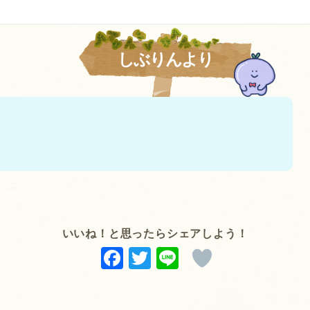
しぶりんより
いいね！と思ったらシェアしよう！
F
T
Li
a
w
n
c
it
e