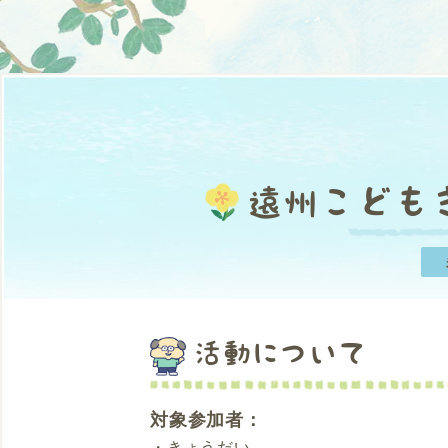
遠州こども
活動について
対象参加者：
・きょうだい