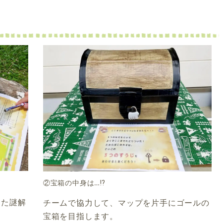
②宝箱の中身は…⁉
した謎解
チームで協力して、マップを片手にゴールの
宝箱を目指します。