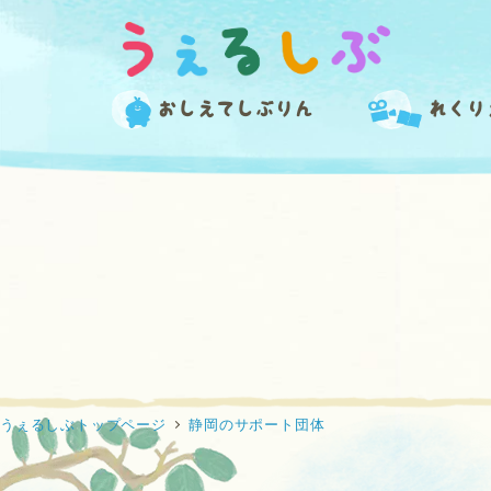
メ
イ
ン
コ
おしえてしぶりん
れくり
ン
テ
ン
ツ
へ
移
動
うぇるしぶトップページ
静岡のサポート団体