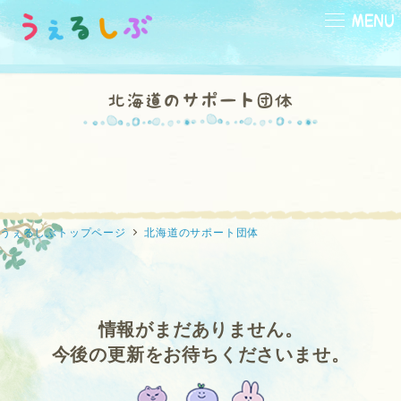
メ
MENU
イ
ン
コ
北海道のサポート団体
ン
テ
小学生
中学生
高校生
向け
向け
向け
ン
ツ
へ
移
うぇるしぶトップページ
北海道のサポート団体
動
本
映画
ひと休み
の部屋
の部屋
の部屋
情報がまだありません。
今後の更新をお待ちくださいませ。
なんでかな？
なんだろう？