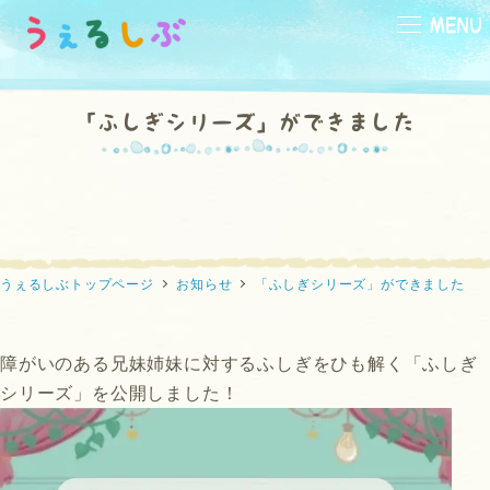
メ
MENU
イ
ン
コ
「ふしぎシリーズ」ができました
ン
テ
小学生
中学生
高校生
向け
向け
向け
ン
ツ
へ
移
うぇるしぶトップページ
お知らせ
「ふしぎシリーズ」ができました
動
本
映画
ひと休み
の部屋
の部屋
の部屋
障がいのある兄妹姉妹に対するふしぎをひも解く「ふしぎ
シリーズ」を公開しました！
なんでかな？
なんだろう？