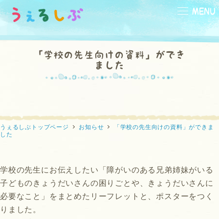
メ
MENU
イ
ン
コ
「学校の先生向けの資料」ができ
ン
ました
テ
小学生
中学生
高校生
向け
向け
向け
ン
ツ
へ
移
うぇるしぶトップページ
お知らせ
「学校の先生向けの資料」ができま
した
動
本
映画
ひと休み
の部屋
の部屋
の部屋
学校の先生にお伝えしたい「障がいのある兄弟姉妹がいる
子どものきょうだいさんの困りごとや、きょうだいさんに
必要なこと」をまとめたリーフレットと、ポスターをつく
りました。
なんでかな？
なんだろう？