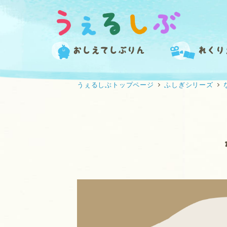
メ
イ
ン
コ
おしえてしぶりん
れくり
ン
テ
うぇるしぶトップページ
ふしぎシリーズ
ン
ツ
へ
移
動