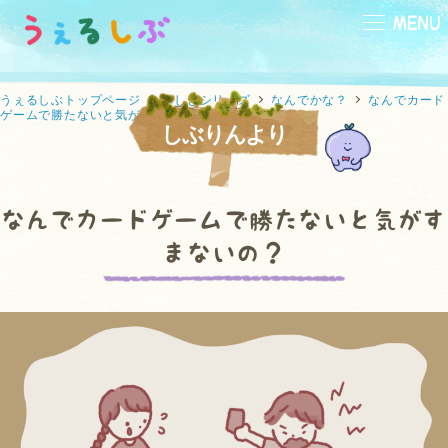
メ
MENU
イ
ン
コ
うぇるしぶトップページ
ふしぎシリーズ
なんでかな？
なんでカード
ゲームで勝たないと気がすまないの？
ン
しぶりんより
テ
小学生
中学生
高校生
向け
向け
向け
ン
ツ
なんでカードゲームで勝たないと気がす
へ
まないの？
移
動
本
映画
ひと休み
の部屋
の部屋
の部屋
なんでかな？
なんだろう？